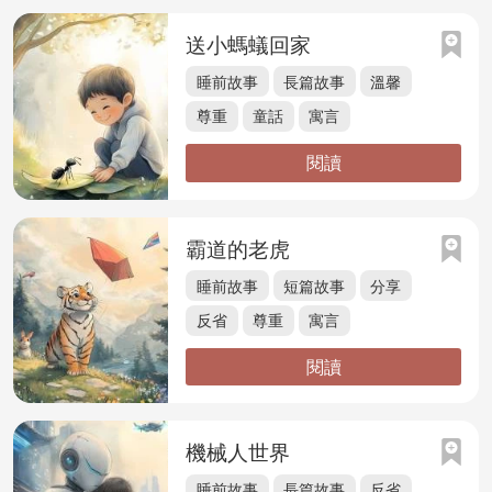
送小螞蟻回家
睡前故事
長篇故事
溫馨
尊重
童話
寓言
閱讀
霸道的老虎
睡前故事
短篇故事
分享
反省
尊重
寓言
閱讀
機械人世界
睡前故事
長篇故事
反省