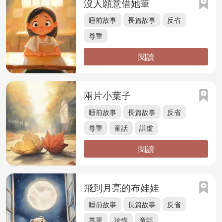
沒人願意借她筆
睡前故事
長篇故事
反省
尊重
閱讀
兩片小葉子
睡前故事
長篇故事
反省
尊重
童話
謙虛
閱讀
飛到月亮的布娃娃
睡前故事
長篇故事
反省
尊重
珍惜
童話