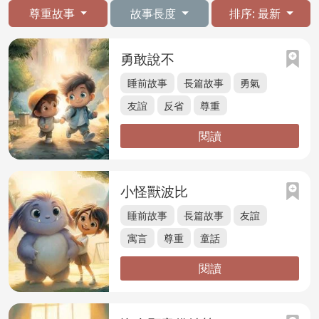
尊重故事
故事長度
排序: 最新
勇敢說不
睡前故事
長篇故事
勇氣
友誼
反省
尊重
閱讀
小怪獸波比
睡前故事
長篇故事
友誼
寓言
尊重
童話
閱讀