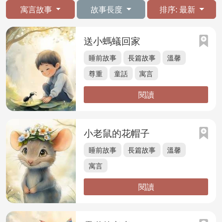
寓言故事
故事長度
排序: 最新
送小螞蟻回家
睡前故事
長篇故事
溫馨
尊重
童話
寓言
閱讀
小老鼠的花帽子
睡前故事
長篇故事
溫馨
寓言
閱讀