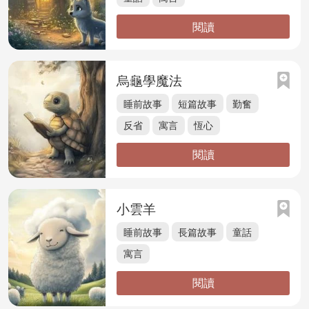
閱讀
烏龜學魔法
睡前故事
短篇故事
勤奮
反省
寓言
恆心
閱讀
小雲羊
睡前故事
長篇故事
童話
寓言
閱讀