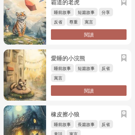
霸道的老虎
睡前故事
短篇故事
分享
反省
尊重
寓言
閱讀
愛睡的小浣熊
睡前故事
短篇故事
反省
寓言
閱讀
橡皮擦小狼
睡前故事
長篇故事
反省
童話
寓言