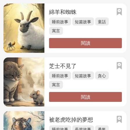
綿羊和蜘蛛
睡前故事
短篇故事
童話
寓言
閱讀
芝士不見了
睡前故事
短篇故事
貪心
寓言
閱讀
被老虎吃掉的夢想
睡前故事
長篇故事
勇氣