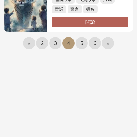
童話
寓言
機智
閱讀
«
2
3
4
5
6
»